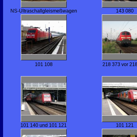
NS-Ultraschallgleismeßwagen
143 080
101 108
218 373 vor 21
101 140 und 101 121
101 121