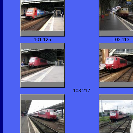
101 125
103 113
103 217