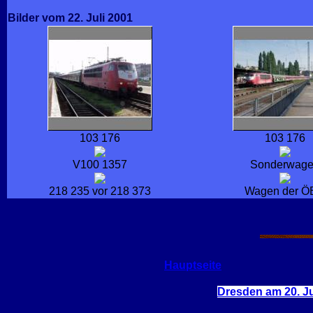
Bilder vom 22. Juli 2001
103 176
103 176
V100 1357
Sonderwag
218 235 vor 218 373
Wagen der Ö
Hauptseite
Dresden am 20. J