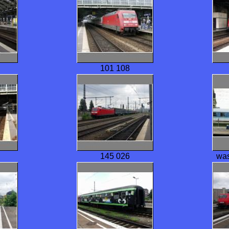
101 108
145 026
was