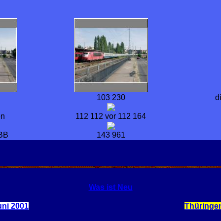
103 230
d
en
112 112 vor 112 164
BB
143 961
Was ist Neu
uni 2001
Thüringe