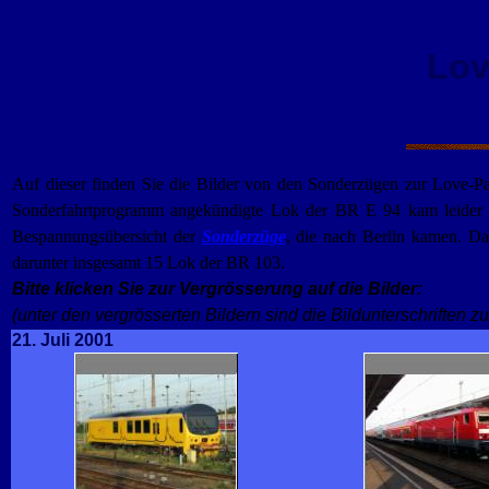
Lov
Auf dieser finden Sie die Bilder von den Sonderzügen zur Love-Par
Sonderfahrtprogramm angekündigte Lok der BR E 94 kam leider ni
Bespannungsübersicht der
Sonderzüge
, die nach Berlin kamen. D
darunter insgesamt 15 Lok der BR 103.
Bitte klicken Sie zur Vergrösserung auf die Bilder:
(unter den vergrösserten Bildern sind die Bildunterschriften zu
21. Juli 2001