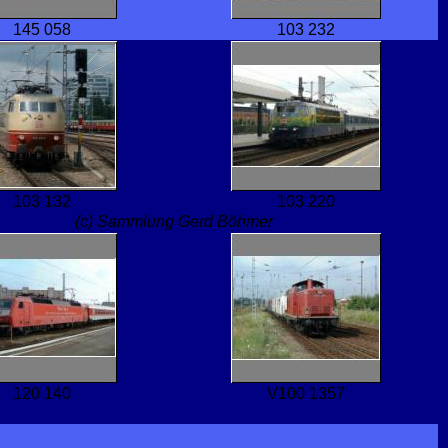
145 058
103 232
103 132
103 220
(c) Sammlung Gerd Böhmer
120 140
V100 1357