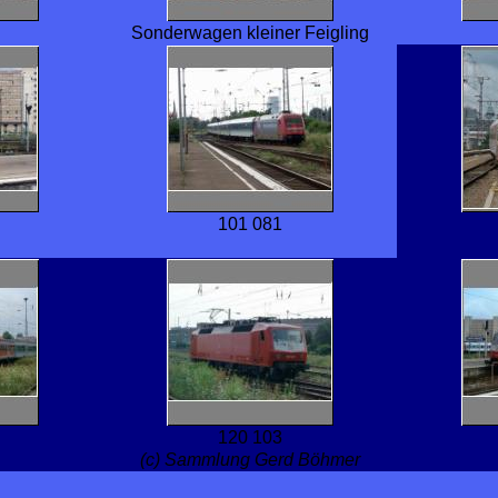
Sonderwagen kleiner Feigling
101 081
120 103
(c) Sammlung Gerd Böhmer