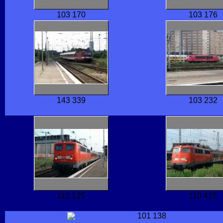
103 170
103 176
143 339
103 232
110 125
110 415
101 138