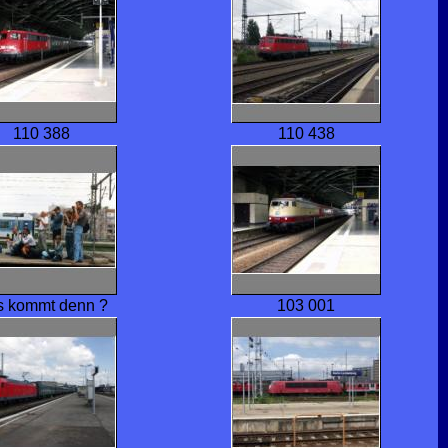
110 388
110 438
 kommt denn ?
103 001