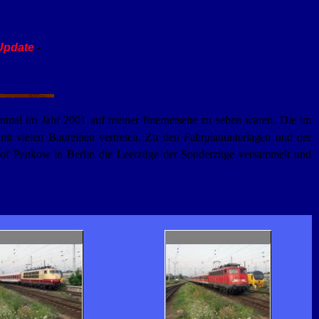
Update
-
inmal im Jahr 2001 auf meiner Internetseite zu sehen waren. Die im
t vielen Baureihen vertreten. Zu den Fahrplanunterlagen und der
hof Pankow in Berlin die Leerzüge der Sonderzüge versammelt und