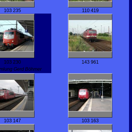
103 235
110 419
103 230
143 961
mmlung Gerd Böhmer
103 147
103 163