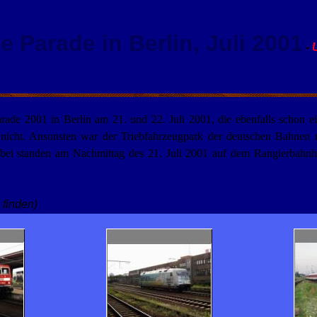
e Parade in Berlin, Juli 2001
-
ade 2001 in Berlin am 21. und 22. Juli 2001, die ebenfalls schon e
cht. Ansonsten war der Triebfahrzeugpark der deutschen Bahnen mi
abei standen am Nachmittag des 21. Juli 2001 auf dem Rangierbahn
 finden)