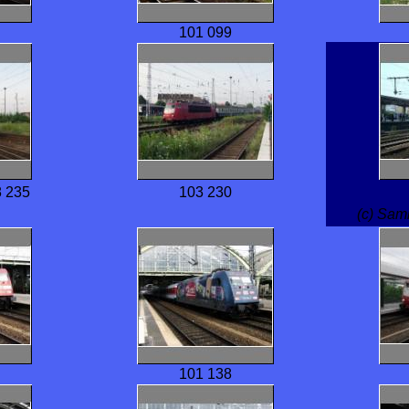
101 099
8 235
103 230
(c) Sa
101 138