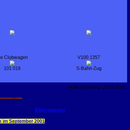
ie Clubwagen
V100 1357
101 016
S-Bahn-Zug
letzte Änderung: 23.09.2020
Bildergalerien
n im September 2001