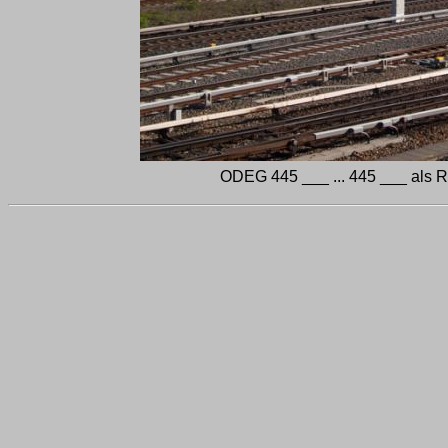
ODEG 445 ___ ... 445 ___ als R