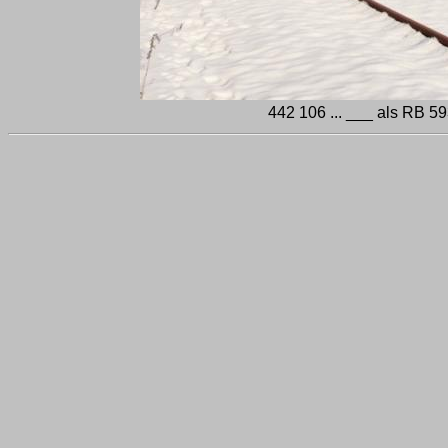
442 106 ... ___ als RB 5