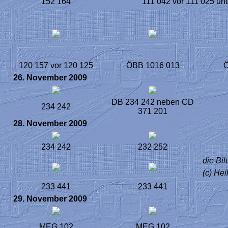
152 164
111 042 vor 111 025 un
120 157 vor 120 125
ÖBB 1016 013
Ö
26. November 2009
DB 234 242 neben CD
234 242
371 201
28. November 2009
234 242
232 252
die Bi
(c) He
233 441
233 441
29. November 2009
MEG 102
MEG 102