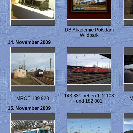
DB Akademie Potsdam
Wildpark
14. November 2009
143 831 neben 112 103
MRCE 189 928
M
und 182 001
15. November 2009