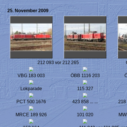
25. November 2009
212 093 vor 212 265
VBG 183 003
ÖBB 1116 203
Ö
Lokparade
115 327
PCT 500 1676
423 858 ... ...
218 
MRCE 189 926
101 020
MWB