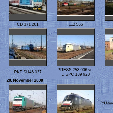
CD 371 201
112 565
PRESS 253 006 vor
PKP SU46 037
DISPO 189 928
20. November 2009
(c) Mi