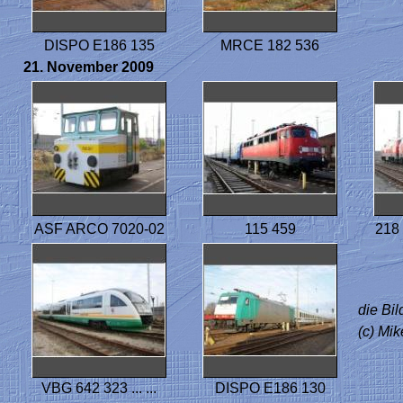
DISPO E186 135
MRCE 182 536
21. November 2009
ASF ARCO 7020-02
115 459
218 
die Bi
(c) Mi
VBG 642 323 ... ...
DISPO E186 130