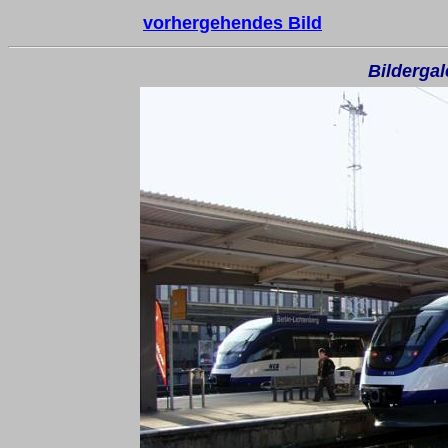
vorhergehendes Bild
Bilderga