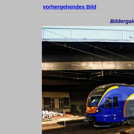
vorhergehendes Bild
Bilderga