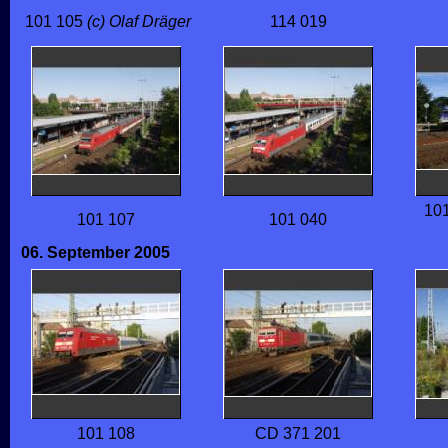
101 105
(c) Olaf Dräger
114 019
101
101 107
101 040
06. September 2005
101 108
CD 371 201