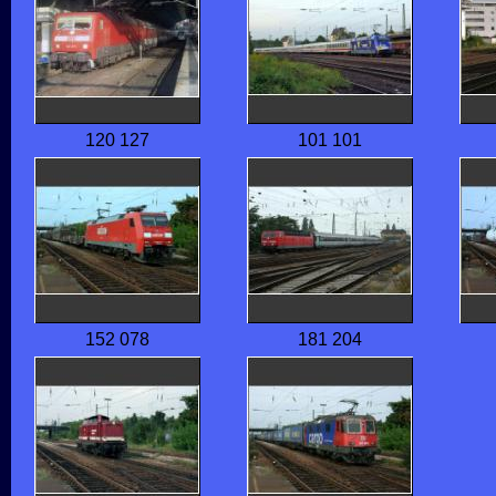
120 127
101 101
152 078
181 204