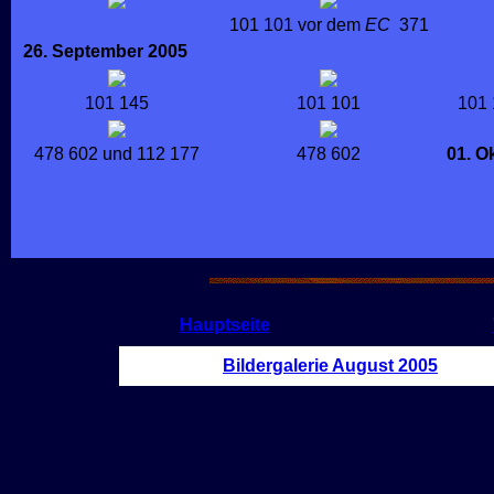
101 101 vor dem
EC
371
26. September 2005
101 145
101 101
101 
478 602 und 112 177
478 602
01. Ok
Hauptseite
Bildergalerie August 2005