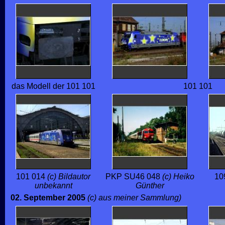
das Modell der 101 101
101 101
101 014
(c) Bildautor
PKP SU46 048
(c) Heiko
10
unbekannt
Günther
02. September 2005
(c) aus meiner Sammlung)