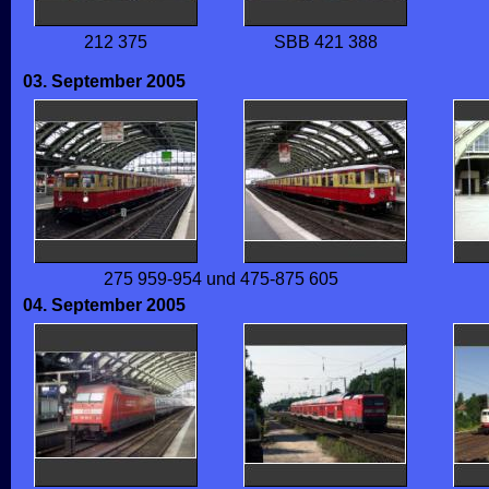
212 375
SBB 421 388
03. September 2005
275 959-954 und 475-875 605
04. September 2005