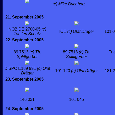
(c) Mike Buchholz
21. September 2005
NOB DE 2700-05
(c)
ICE
(c) Olaf Dräger
101 
Torsten Schulz
22. September 2005
89 7513
(c) Th.
89 7513
(c) Th.
Tr
Splittgerber
Splittgerber
DISPO E189 991
(c) Olaf
101 120
(c) Olaf Dräger
181 
Dräger
23. September 2005
146 031
101 045
24. September 2005