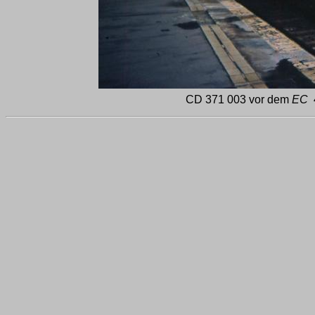
CD 371 003 vor dem
EC
4