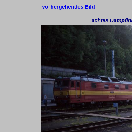
vorhergehendes Bild
achtes Dampflo