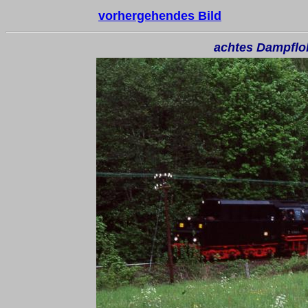
vorhergehendes Bild
achtes Dampflo