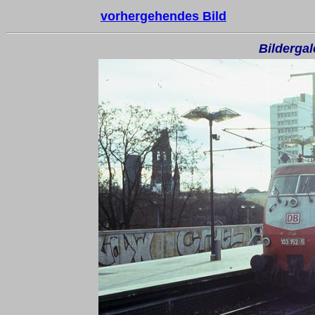
vorhergehendes Bild
Bilderga