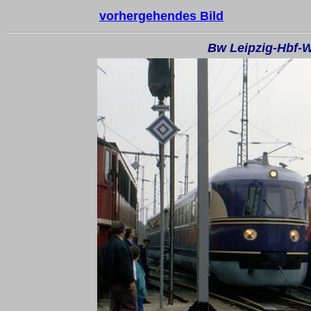
vorhergehendes Bild
Bw Leipzig-Hbf-W