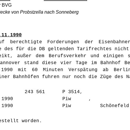
r BVG
recke von Probstzella nach Sonneberg
.11.1990
berechtigte Forderungen der Eisenbahner
e des für die DB geltenden Tarifrechtes nicht
ikt, außer dem Berufsverkehr und einigen s
annover stand diese vier Tage im Bahnhof Be
.1990 mit 60 Minuten Verspätung ab Berlin
iner Bahnhöfen fuhren nur noch die Züge des N
 561 P 3514,
 10/ID 26 10 1990 Piw ,
 10/ID 25 10 1990 Piw Schönefeld
estellt worden.