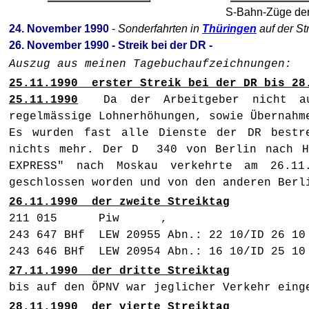
S-Bahn-Züge de
24. November 1990
-
Sonderfahrten in
Thüringen
auf der St
26. November 1990 - Streik bei der DR -
Auszug aus meinen Tagebuchaufzeichnungen:
25.11.1990 erster Streik bei der DR bis 28
25.11.1990
Da der Arbeitgeber nicht auf 
regelmässige Lohnerhöhungen, sowie Übernahm
Es wurden fast alle Dienste der DR bestre
nichts mehr. Der D 340 von Berlin nach H
EXPRESS" nach Moskau verkehrte am 26.11
geschlossen worden und von den anderen Berl
26.11.1990 der zweite Streiktag
211 015 Piw , 243
243 647 BHf LEW 20955 Abn.: 22
243 646 BHf LEW 20954 Abn.: 16
27.11.1990 der dritte Streiktag
bis auf den ÖPNV war jeglicher Verkehr eing
28.11.1990 der vierte Streiktag