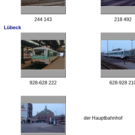
244 143
218 492
Lübeck
928-628 222
628-928 21
der Hauptbahnhof