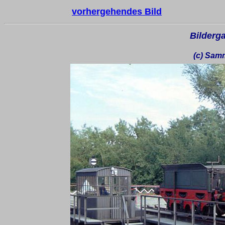
vorhergehendes Bild
Bilderga
(c) Sam