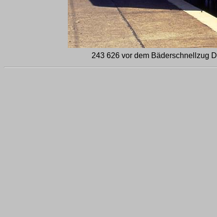
243 626 vor dem Bäderschnellzug D 