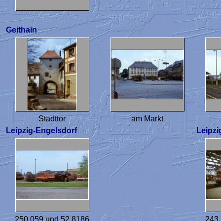
Geithain
Stadttor
am Markt
Leipzig-Engelsdorf
Leipzi
250 059 und 52 8186
243 