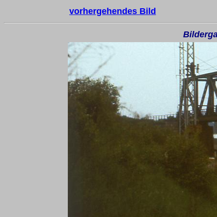
vorhergehendes Bild
Bilderga