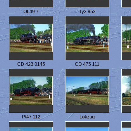
OL49 7
Ty2 952
CD 423 0145
CD 475 111
Pt47 112
Lokzug