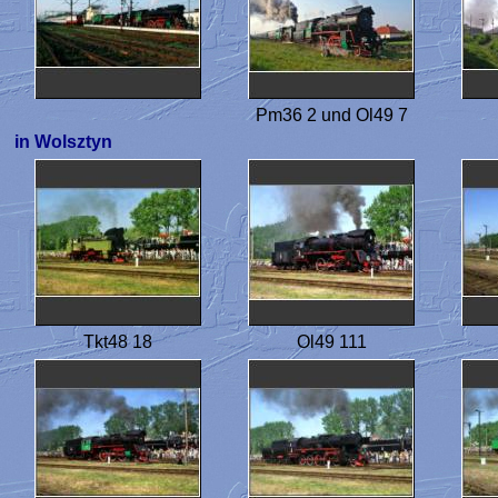
Pm36 2 und Ol49 7
in Wolsztyn
Tkt48 18
Ol49 111